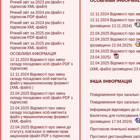
ОСОБЛИВА ІНФОРМАЦ
Річний звіт за 2023 рік (файл з
підписом XML-файл)
Річний звіт за 2024 рік (файл з
12.11.2024 Відомості про з
підписом PDF-файл)
12.11.2024 Відомості про з
Річний звіт за 2024 рік (файл з
(розміщено 13.11.2024)
підписом XML-файл)
Річний звіт за 2025 рік (файл з
22.04.2025 Відомості про з
підписом PDF-файл)
22.04.2025 Відомості про 
Річний звіт за 2025 рік (файл з
(розміщено 22.04.2025)
підписом XML-файл)
22.04.2025 Відомості про зм
ОСОБЛИВА ІНФОРМАЦІЯ
23.04.2025)
12.11.2024 Відомості про зміну
22.04.2025 Відомості про з
складу посадових осіб (файл PDF з
підписом)
(XML-файл) (розміщено 23.
12.11.2024 Відомості про зміну
складу посадових осіб емітента
ІНША ІНФОРМАЦІЯ
файл у машинописному форматі
(XML-файл) )
22.04.2025 Відомості про зміну
Повідомлення про загальні
складу посадових осіб (файл PDF з
підписом)
Повідомлення про загальні
22.04.2025 Відомості про зміну
Інформація відповідно до п
складу посадових осіб емітента
Бюлетень для голосування н
файл у машинописному форматі
(XML-файл)
(розміщено 17.04.2024)
22.04.2025 Відомості про зміни до
Протоколи лічильної комісі
статуту, пов’язані зі зміною прав
акціонерів (файл PDF з підписом)
Протокол дистанційних зага