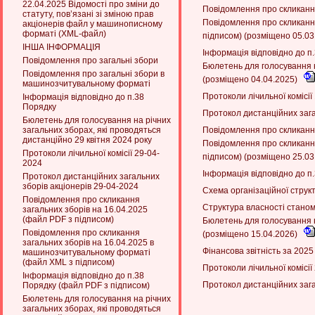
22.04.2025 Відомості про зміни до
Повідомлення про скликання
статуту, пов’язані зі зміною прав
Повідомлення про скликанн
акціонерів файл у машинописному
форматі (XML-файл)
підписом) (розміщено 05.0
ІНША ІНФОРМАЦІЯ
Інформація відповідно до п
Повідомлення про загальні збори
Бюлетень для голосування н
Повідомлення про загальні збори в
(розміщено 04.04.2025)
машинозчитувальному форматі
Протоколи лічильної комісі
Інформація відповідно до п.38
Порядку
Протокол дистанційних зага
Бюлетень для голосування на річних
загальних зборах, які проводяться
Повідомлення про скликання
дистанційно 29 квітня 2024 року
Повідомлення про скликанн
Протоколи лічильної комісії 29-04-
підписом) (розміщено 25.0
2024
Інформація відповідно до п
Протокол дистанційних загальних
зборів акціонерів 29-04-2024
Схема організаційної струк
Повідомлення про скликання
Структура власності станом
загальних зборів на 16.04.2025
(файл PDF з підписом)
Бюлетень для голосування н
Повідомлення про скликання
(розміщено 15.04.2026)
загальних зборів на 16.04.2025 в
Фінансова звітність за 2025
машинозчитувальному форматі
(файл XML з підписом)
Протоколи лічильної комісі
Інформація відповідно до п.38
Протокол дистанційних зага
Порядку (файл PDF з підписом)
Бюлетень для голосування на річних
загальних зборах, які проводяться