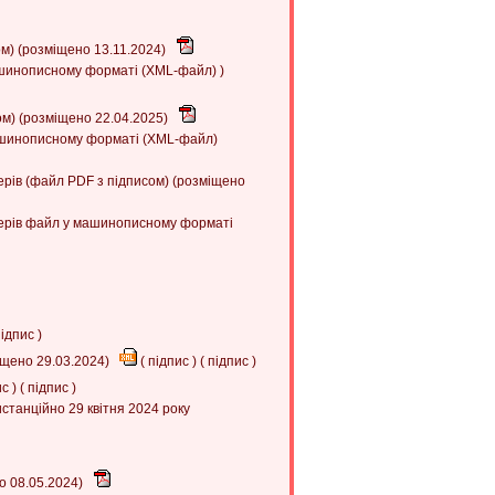
ом) (розміщено 13.11.2024)
машинописному форматі (XML-файл) )
ом) (розміщено 22.04.2025)
машинописному форматі (XML-файл)
онерів (файл PDF з підписом) (розміщено
іонерів файл у машинописному форматі
ідпис
)
іщено 29.03.2024)
(
підпис
) (
підпис
)
ис
) (
підпис
)
станційно 29 квітня 2024 року
о 08.05.2024)