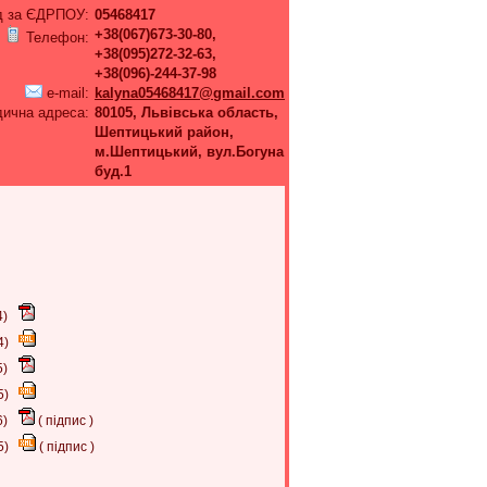
д за ЄДРПОУ:
05468417
+38(067)673-30-80,
Телефон:
+38(095)272-32-63,
+38(096)-244-37-98
e-mail:
kalyna05468417@gmail.com
ична адреса:
80105, Львівська область,
Шептицький район,
м.Шептицький, вул.Богуна
буд.1
4)
4)
5)
5)
6)
(
підпис
)
5)
(
підпис
)