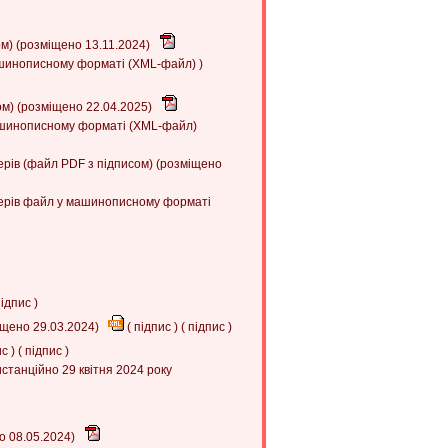
ом) (розміщено 13.11.2024)
машинописному форматі (XML-файл) )
ом) (розміщено 22.04.2025)
машинописному форматі (XML-файл)
онерів (файл PDF з підписом) (розміщено
іонерів файл у машинописному форматі
ідпис
)
іщено 29.03.2024)
(
підпис
) (
підпис
)
ис
) (
підпис
)
станційно 29 квітня 2024 року
о 08.05.2024)